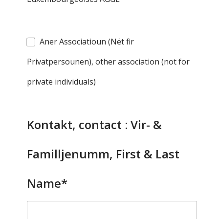
Aner Associatioun (Nët fir
Privatpersounen), other association (not for
private individuals)
Kontakt, contact : Vir- &
Familljenumm, First & Last
Name*