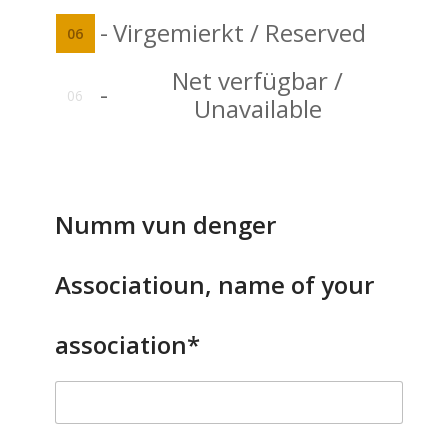
-
Virgemierkt / Reserved
06
Net verfügbar /
-
06
Unavailable
Numm vun denger
Associatioun, name of your
association*