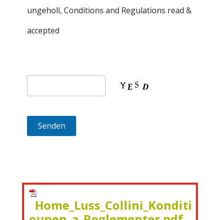
ungeholl, Conditions and Regulations read &
accepted
Home_Luss_Collini_Konditi
ounen_a_Reglementer.pdf