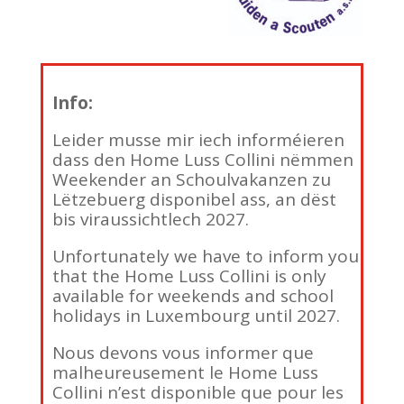
Info:
Leider musse mir iech informéieren
dass den Home Luss Collini nëmmen
Weekender an Schoulvakanzen zu
Lëtzebuerg disponibel ass, an dëst
bis viraussichtlech 2027.
Unfortunately we have to inform you
that the Home Luss Collini is only
available for weekends and school
holidays in Luxembourg until 2027.
Nous devons vous informer que
malheureusement le Home Luss
Collini n’est disponible que pour les