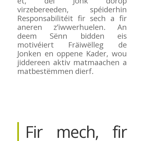
et, déi Jonk dorop
virzebereeden, spéiderhin
Responsabilitéit fir sech a fir
aneren z’iwwerhuelen. An
deem Sënn bidden eis
motivéiert Fräiwëlleg de
Jonken en oppene Kader, wou
jiddereen aktiv matmaachen a
matbestëmmen dierf.
Fir mech, fir