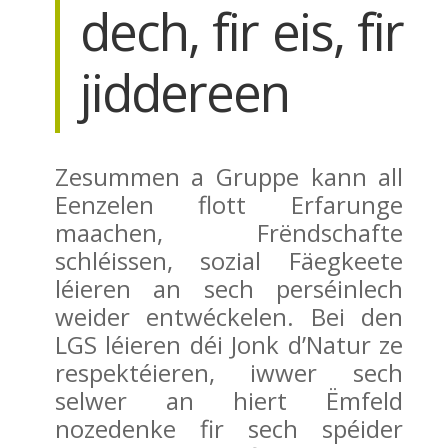
dech, fir eis, fir
jiddereen
Zesummen a Gruppe kann all
Eenzelen flott Erfarunge
maachen, Frëndschafte
schléissen, sozial Fäegkeete
léieren an sech perséinlech
weider entwéckelen. Bei den
LGS léieren déi Jonk d’Natur ze
respektéieren, iwwer sech
selwer an hiert Ëmfeld
nozedenke fir sech spéider